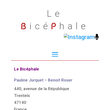
Le
B
P
icé
hale
Le Bicéphale
Pauline Jurquet – Benoit Rouer
440, avenue de la République
Trentels
47140
France