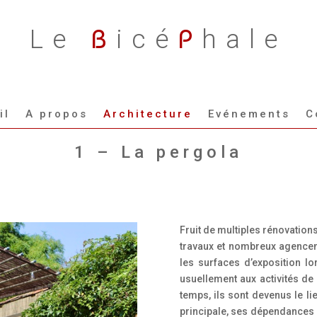
B
P
Le
icé
hale
il
A propos
Architecture
Evénements
C
1 – La pergola
Fruit de multiples rénovation
travaux et nombreux agencem
les surfaces d’exposition lor
usuellement aux activités de 
temps, ils sont devenus le li
principale, ses dépendances 